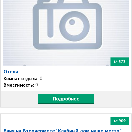
573
№
Отели
Комнат отдыха:
0
Вместимость:
0
Подробнее
909
№
Баня на Вторчермете" Клубный дом наше место"