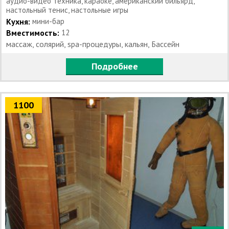
аудио-видео техника, караоке, американский бильярд,
настольный тенис, настольные игры
Кухня:
мини-бар
Вместимость:
12
массаж, солярий, spa-процедуры, кальян, Бассейн
Подробнее
1100