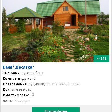
121
№
Баня " Десятка"
Тип бани:
русская баня
Комнат отдыха:
2
Развлечения:
аудио-видео техника, караоке
Кухня:
мини-бар
Вместимость:
10
летняя беседка
Подробнее