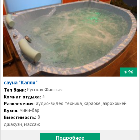
96
№
сауна "Капля"
Тип бани:
Русская Финская
Комнат отдыха:
3
Развлечения:
аудио-видео техника, караоке, аэрохоккей
Кухня:
мини-бар
Вместимость:
8
джакузи, массаж
Подробнее