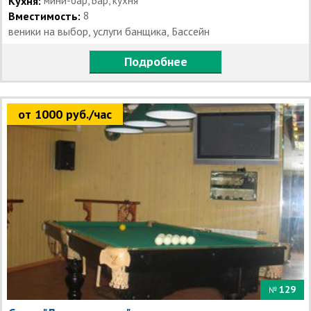
Кухня:
мини-бар, Бар, кухня
Вместимость:
8
веники на выбор, услуги банщика, Бассейн
Подробнее
от 1000 руб./час
129
№