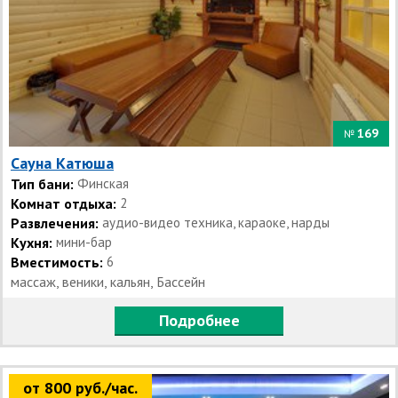
169
№
Сауна Катюша
Тип бани:
Финская
Комнат отдыха:
2
Развлечения:
аудио-видео техника, караоке, нарды
Кухня:
мини-бар
Вместимость:
6
массаж, веники, кальян, Бассейн
Подробнее
от 800 руб./час.