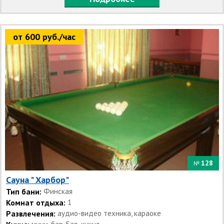
от 600 руб./час
128
№
Сауна " Харбор"
Тип бани:
Финская
Комнат отдыха:
1
Развлечения:
аудио-видео техника, караоке