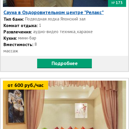
173
№
Сауна в Оздоровительном центре "Релакс"
Тип бани:
Подводная лодка Японский зал
Комнат отдыха:
1
Развлечения:
аудио-видео техника, караоке
Кухня:
мини-бар
Вместимость:
8
массаж
Подробнее
от 600 руб./час