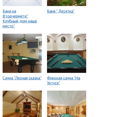
Баня на
Баня " Десятка"
Вторчермете"
Клубный дом наше
место"
Сауна "Лесная сказка"
Финская сауна "На
Уктусе"