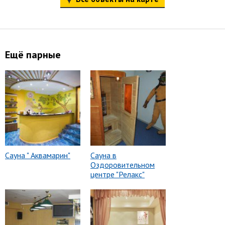
Ещё парные
Сауна " Аквамарин"
Сауна в
Оздоровительном
центре "Релакс"