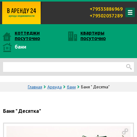
+79533886969
+79502057289
коттеджи
квартиры
посуточно
посуточно
бани
Главная
Аренда
бани
Баня " Десятка"
Баня " Десятка"