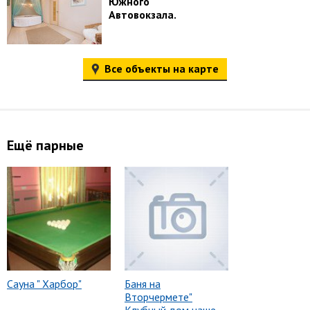
Южного
Автовокзала.
Все объекты на карте
Ещё парные
Сауна " Харбор"
Баня на
Вторчермете"