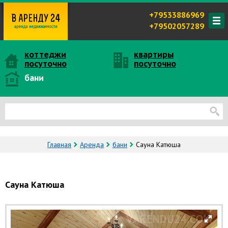
+79533886969
+79502057289
коттеджи
квартиры
посуточно
посуточно
бани
Главная
Аренда
бани
Сауна Катюша
Сауна Катюша