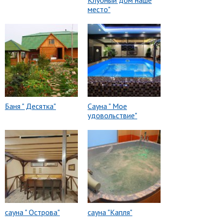
Клубный дом наше
место"
Баня " Десятка"
Сауна " Мое
удовольствие"
сауна " Острова"
сауна "Капля"