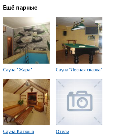
Ещё парные
Сауна " Жара"
Сауна "Лесная сказка"
Сауна Катюша
Отели