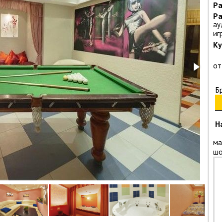
Ра
Ра
ау
иг
Ку
от
Б
Н
ма
шо