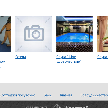
Отели
Сауна " Мое
Сауна
ном
удовольствие"
"
Коттеджи посуточно
Бани
Главная
Сотрудничество
Создание сайта