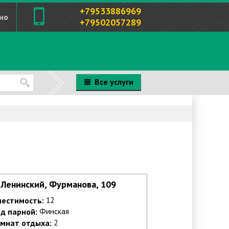
+79533886969
но
+79502057289
Все услуги
Ленинский, Фурманова, 109
естимость:
12
д парной:
Финская
мнат отдыха:
2