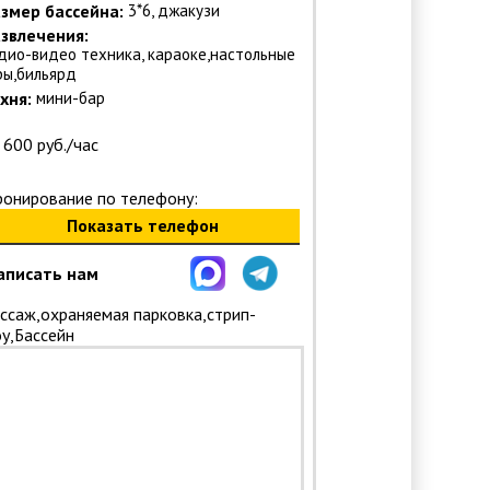
змер бассейна:
3*6, джакузи
звлечения:
дио-видео техника, караоке,настольные
ры,бильярд
хня:
мини-бар
 600 руб./час
ронирование по телефону:
Показать телефон
аписать нам
ссаж,охраняемая парковка,стрип-
у,Бассейн