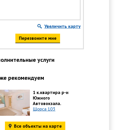
Увеличить карту
Перезвоните мне
олнительные услуги
же рекомендуем
1 к.квартира р-н
Южного
Автовокзала.
Щорса 103
Все объекты на карте