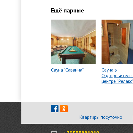
Ещё парные
Сауна "Саванна"
Сауна в
Оздоровитель
центре "Релакс
Квартиры посуточно
+79533886969