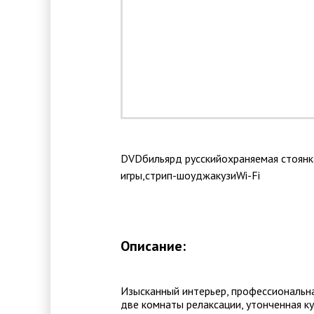
DVD
бильярд
русский
охраняемая стоянк
игры
,стрип-шоу
джакузи
Wi-Fi
Описание:
Изысканный интерьер, профессиональная
две комнаты релаксации, утонченная ку