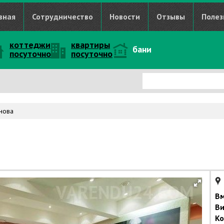
вная
Сотрудничество
Новости
Отзывы
Полез
коттеджи
квартиры
бани
посуточно
посуточно
нова
Вм
Ви
Ко