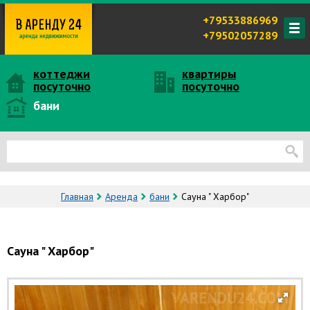
+79533886969
+79502057289
коттеджи
квартиры
посуточно
посуточно
бани
Главная
Аренда
бани
Сауна " Харбор"
Сауна " Харбор"