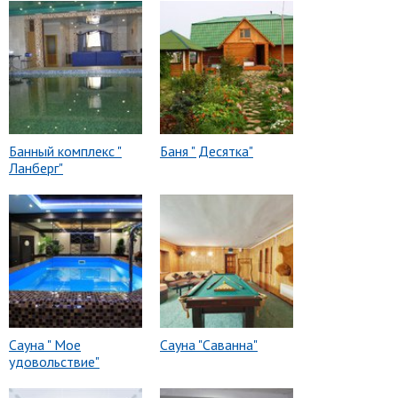
Банный комплекс "
Баня " Десятка"
Ланберг"
Сауна " Мое
Сауна "Саванна"
удовольствие"