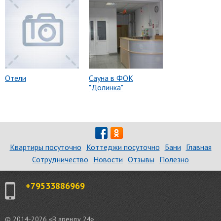
Отели
Сауна в ФОК
"Долинка"
Квартиры посуточно
Коттеджи посуточно
Бани
Главная
Сотрудничество
Новости
Отзывы
Полезно
+79533886969
© 2014-2026 «В аренду 24»