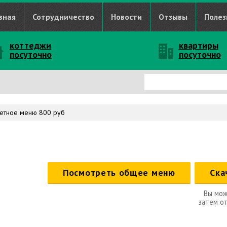
вная
Сотрудничество
Новости
Отзывы
Полез
коттеджи
квартиры
посуточно
посуточно
етное меню 800 руб
Посмотреть общее меню
Ска
Вы мож
затем от