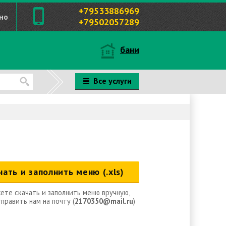
+79533886969
но
+79502057289
бани
Все услуги
чать и заполнить меню (.xls)
ете скачать и заполнить меню вручную,
править нам на почту (
2170350@mail.ru
)