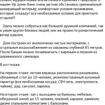
нашем Vip доме-бане очень уютная обстановка, оригинальный
шокирующий интерьер, комфортные условия проживания,
которые создадут все необходимые условия для приятного
отдыха!!!
Здесь можно собраться как большой дружной компанией, так
и узким кругом близких людей, или же провести романтический
вечер вдвоем.
Дом построен из экологически чистых материалов, с
отдельным водоснабжением из скважины глубиной 85 метров..
После баньки можно почаевничать с вареньем и медком из
деревенского самовара.
В коттедже:
На первом этаже: летняя веранда. расположена раздевалка,
обеденный стол до 10 человек, укомплектованный кухонный
гарнитур (вся необходимая посуда, СВЧ-печь, электроплита,
чайник); душ, сан.узел, парилка.
На втором этаже: зал с выходами на балконы, мебелью,
обеденной зоной до 15 человек, плазмой, караоке, камином,
двумя спальными комнатами с балконами.