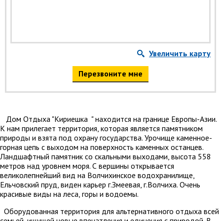
Увеличить карту
Перезвоните мне
Дом Отдыха "Кириешка " находится на границе Европы-Азии.
К нам прилегает территория, которая является памятником
природы и взята под охрану государства. Урочище каменное-
горная цепь с выходом на поверхность каменных останцев.
Ландшафтный памятник со скальными выходами, высота 558
метров над уровнем моря. С вершины открывается
великолепнейший вид на Волчихинское водохранилище,
Ельчовский пруд, виден карьер г.Змеевая, г.Волчиха. Очень
красивые виды на леса, горы и водоемы.
Оборудованная территория для альтернативного отдыха всей
семьей, ищущей новые впечатления и единения с природой. В