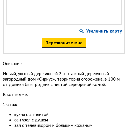
Увеличить карту
Перезвоните мне
Описание
Новый, уютный деревянный 2-х этажный деревянный
загородный дом «Сириус
»
, территория огорожена, в 100 м
от домика бьет родник с чистой серебряной водой.
В коттедже:
1-этаж:
кухня с
э
л
.п
литой
сан узел с душем
зал с телев
изором и большим кожаным