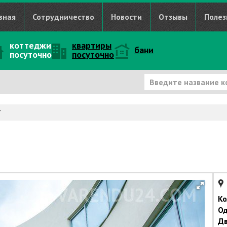
вная
Сотрудничество
Новости
Отзывы
Полез
коттеджи
квартиры
бани
посуточно
посуточно
7
Ко
Од
Дв