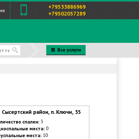
+79533886969
но
+79502057289
Все услуги
Сысертский район, п. Ключи, 35
личество спален:
3
носпальные места:
0
успальные места:
10