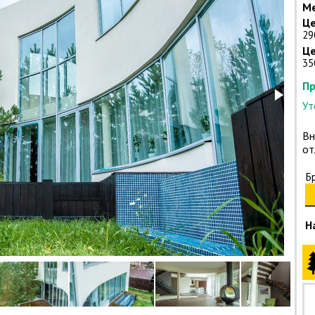
Ме
Це
29
Це
35
Пр
Ут
Вн
от
Б
Н