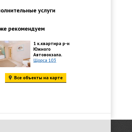
олнительные услуги
же рекомендуем
1 к.квартира р-н
Южного
Автовокзала.
Щорса 103
Все объекты на карте