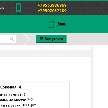
+79533886969
но
+79502057289
бани
Все услуги
Союзная, 4
л-во комнат:
1
альные места:
2+2
на за сутки:
1800 руб.