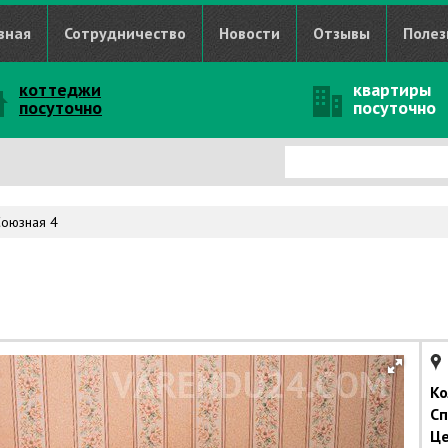
вная
Сотрудничество
Новости
Отзывы
Полез
коттеджи
квартиры
посуточно
посуточно
Союзная 4
Ко
Сп
Це