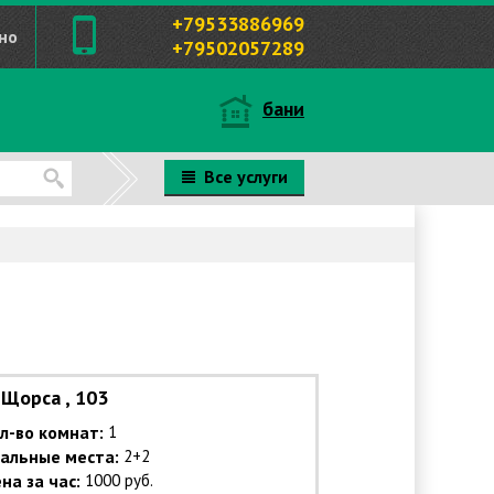
+79533886969
но
+79502057289
бани
Все услуги
Щорса , 103
л-во комнат:
1
альные места:
2+2
на за час:
1000 руб.