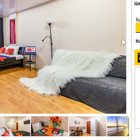
Це
Б
Н