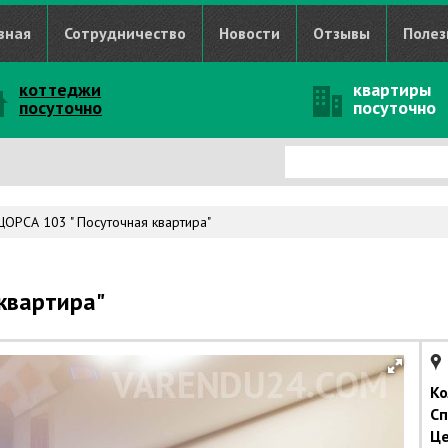
вная
Сотрудничество
Новости
Отзывы
Полез
коттеджи
квартиры
посуточно
посуточно
ОРСА 103 " Посуточная квартира"
квартира"
Ко
Сп
Це