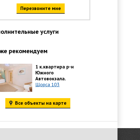
Перезвоните мне
олнительные услуги
же рекомендуем
1 к.квартира р-н
Южного
Автовокзала.
Щорса 103
Все объекты на карте