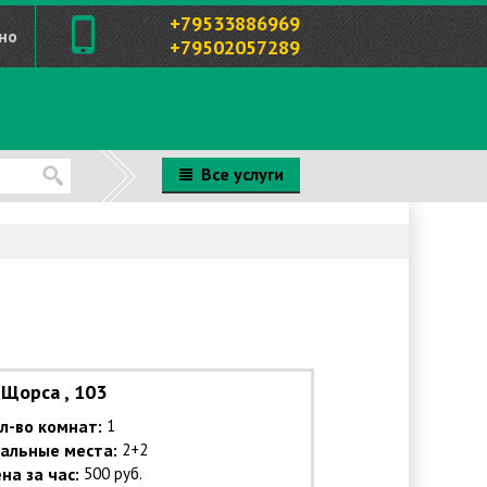
+79533886969
но
+79502057289
Все услуги
Щорса , 103
л-во комнат:
1
альные места:
2+2
на за час:
500 руб.