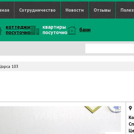
вная
Сотрудничество
Новости
Отзывы
Полез
коттеджи
квартиры
бани
посуточно
посуточно
Щорса 103
Ко
Сп
Це