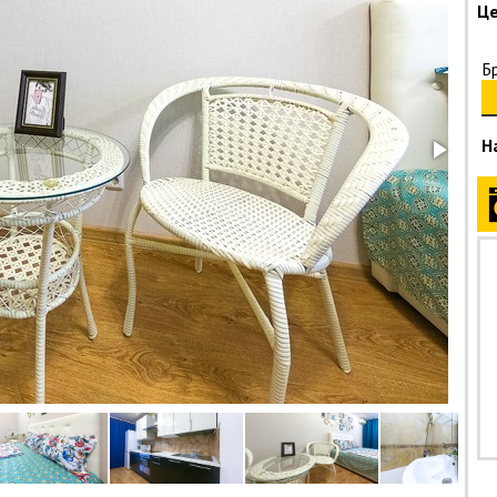
Це
Б
Н