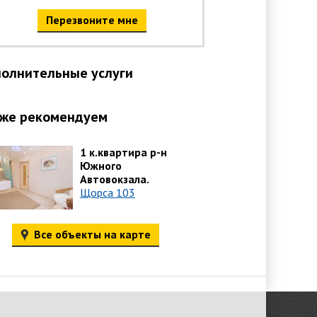
Перезвоните мне
олнительные услуги
же рекомендуем
1 к.квартира р-н
Южного
Автовокзала.
Щорса 103
Все объекты на карте