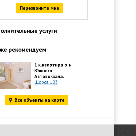
Перезвоните мне
олнительные услуги
же рекомендуем
1 к.квартира р-н
Южного
Автовокзала.
Щорса 103
Все объекты на карте