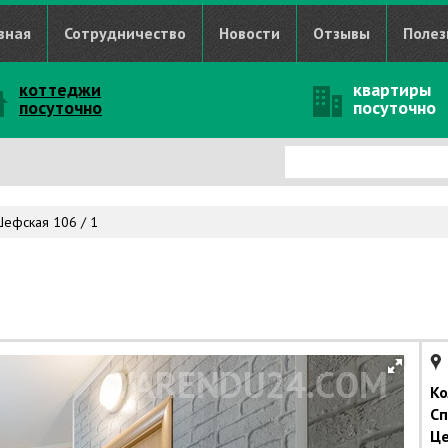
вная
Сотрудничество
Новости
Отзывы
Полез
коттеджи
квартиры
посуточно
посуточно
ефская 106 / 1
Ко
Сп
Це