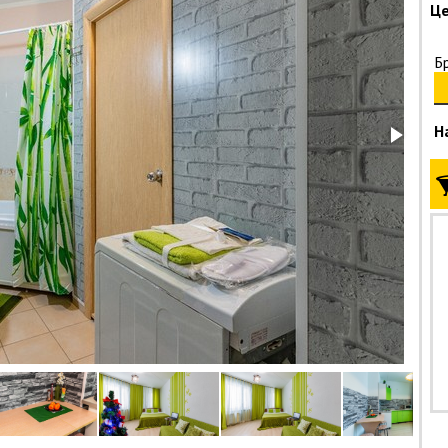
Це
Б
Н