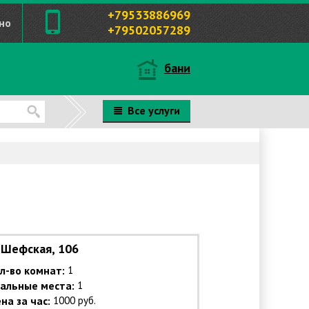
+79533886969
но
+79502057289
бани
Все услуги
Шефская, 106
л-во комнат:
1
альные места:
1
на за час:
1000 руб.