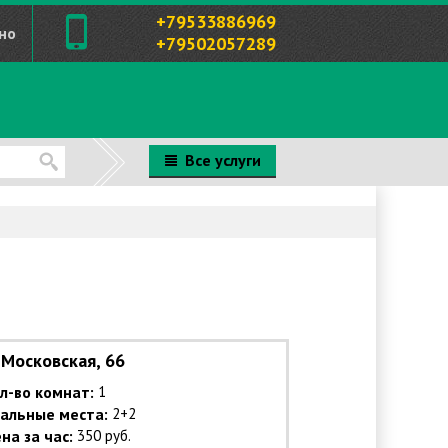
+79533886969
но
+79502057289
Все услуги
Московская, 66
л-во комнат:
1
альные места:
2+2
на за час:
350 руб.