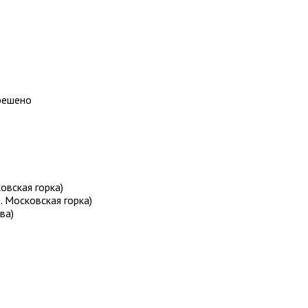
решено
ковская горка)
 Московская горка)
ва)