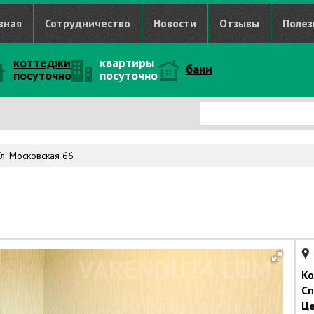
вная
Сотрудничество
Новости
Отзывы
Полез
коттеджи
квартиры
бани
посуточно
посуточно
л. Московская 66
Ко
Сп
Це