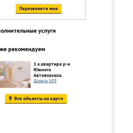
Перезвоните мне
олнительные услуги
же рекомендуем
1 к.квартира р-н
Южного
Автовокзала.
Щорса 103
Все объекты на карте