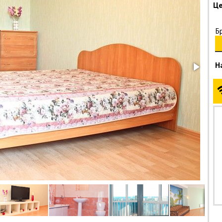
Це
Б
Н