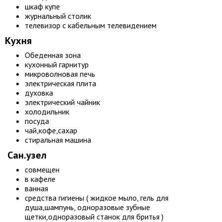
шкаф купе
журнальный столик
телевизор с кабельным телевидением
Кухня
Обеденная зона
кухонный гарнитур
микроволновая печь
электрическая плита
духовка
электрический чайник
холодильник
посуда
чай,кофе,сахар
стиральная машина
Сан.узел
совмещен
в кафеле
ванная
средства гигиены ( жидкое мыло, гель для
душа,шампунь, одноразовые зубные
щетки,одноразовый станок для бритья )