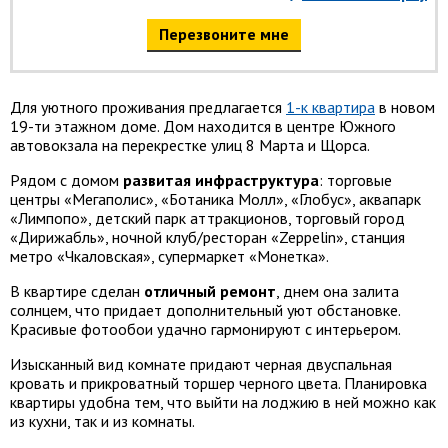
Перезвоните мне
Для уютного проживания предлагается
1-к квартира
в новом
19-ти этажном доме. Дом находится в центре Южного
автовокзала на перекрестке улиц 8 Марта и Щорса.
Рядом с домом
развитая инфраструктура
: торговые
центры «Мегаполис», «Ботаника Молл», «Глобус», аквапарк
«Лимпопо», детский парк аттракционов, торговый город
«Дирижабль», ночной клуб/ресторан «Zeppelin», станция
метро «Чкаловская», супермаркет «Монетка».
В квартире сделан
отличный ремонт
, днем она залита
солнцем, что придает дополнительный уют обстановке.
Красивые фотообои удачно гармонируют с интерьером.
Изысканный вид комнате придают черная двуспальная
кровать и прикроватный торшер черного цвета. Планировка
квартиры удобна тем, что выйти на лоджию в ней можно как
из кухни, так и из комнаты.