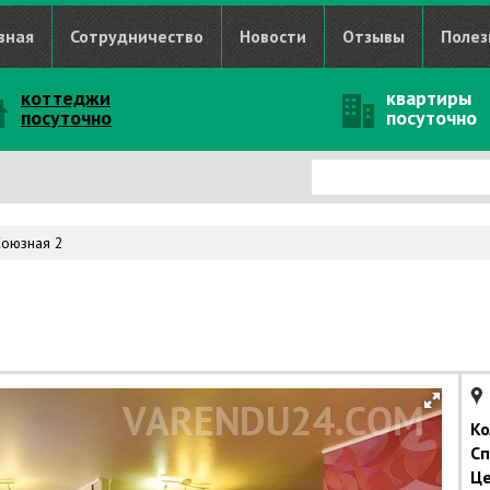
вная
Сотрудничество
Новости
Отзывы
Полез
коттеджи
квартиры
посуточно
посуточно
Союзная 2
Ко
Сп
Це