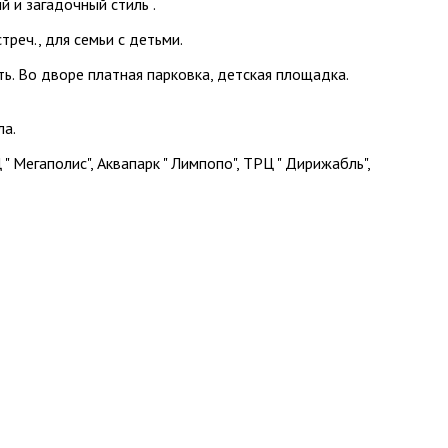
 и загадочный стиль .
реч., для семьи с детьми.
ть. Во дворе платная парковка, детская площадка.
ла.
" Мегаполис", Аквапарк " Лимпопо", ТРЦ " Дирижабль",