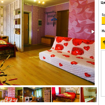
Це
Б
Н