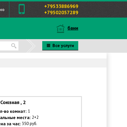
+79533886969
но
+79502057289
бани
Все услуги
Союзная , 2
л-во комнат:
1
альные места:
2+2
на за час:
350 руб.