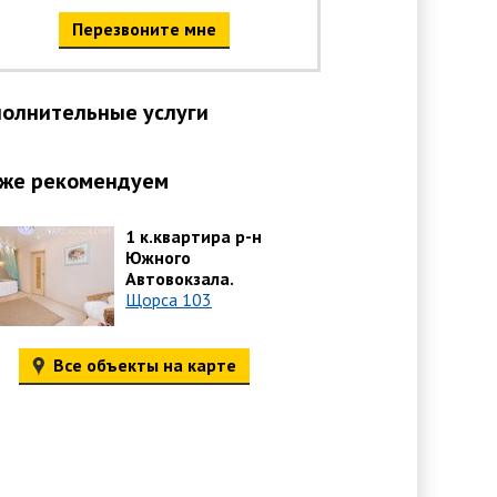
Перезвоните мне
олнительные услуги
же рекомендуем
1 к.квартира р-н
Южного
Автовокзала.
Щорса 103
Все объекты на карте