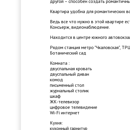
другой – способен создать романтичный
Квартира удобна для романтических вст
Ведь все что нужно в этой квартире ес
Консьерж, видеонаблюдение.
Находится в центре южного автовокза
Рядом станция метро "Чкаловская", ТРЦ 
Ботанический сад
Комната :
двуспальная кровать
двуспальный диван
комод
письменный стол
журнальный столик
шкаф
ЖК-телевизор
цифровое телевидение
Wi-Fi интернет
Кухня:
кухонный гарнитур