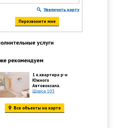
Увеличить карту
Перезвоните мне
олнительные услуги
же рекомендуем
1 к.квартира р-н
Южного
Автовокзала.
Щорса 103
Все объекты на карте