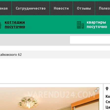
вная
Сотрудничество
Новости
Отзывы
Полез
коттеджи
квартиры
посуточно
посуточно
айковского 62
Ко
Сп
Це