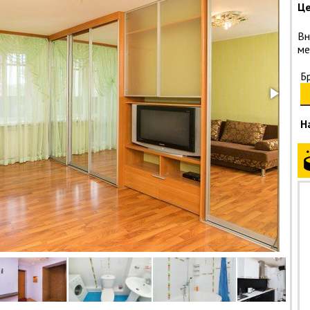
Це
Вн
ме
Б
Н