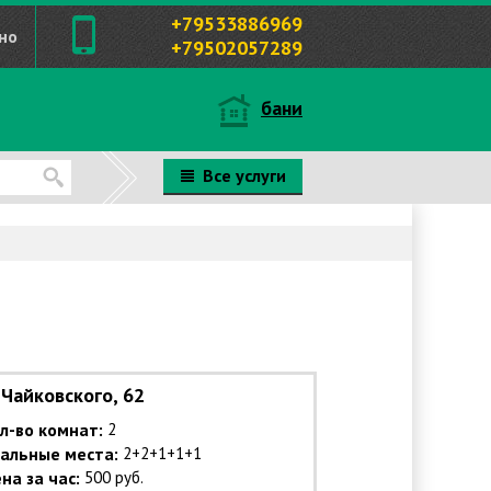
+79533886969
но
+79502057289
бани
Все услуги
Чайковского, 62
л-во комнат:
2
альные места:
2+2+1+1+1
на за час:
500 руб.