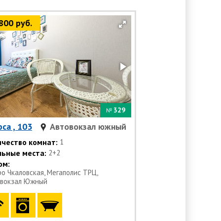
800 руб.
329
№
са , 103
Автовокзал южный
ичество комнат:
1
льные места:
2+2
ом:
о Чкаловская, Мегаполис ТРЦ,
вокзал Южный