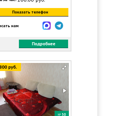
Показать телефон
исать нам
Подробнее
800 руб.
50
№