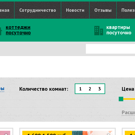
вная
Сотрудничество
Новости
Отзывы
Полез
коттеджи
квартиры
посуточно
посуточно
ры
Количество комнат:
Цена 
1
2
3
Расш