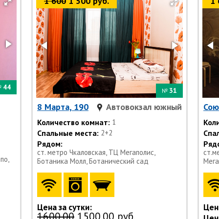
1 600
1 500 руб.
1 
44
№
31
№
8 Марта, 190
Автовокзал южный
Сою
Количество комнат:
1
Кол
Спальные места:
2+2
Спа
Рядом:
Ряд
ст. метро Чкаловская, ТЦ Мегаполис,
ст.м
по,
Ботаника Молл, Ботанический сад
Мега
Цена за сутки:
Цена
1600.00
1500.00 руб.
Цена