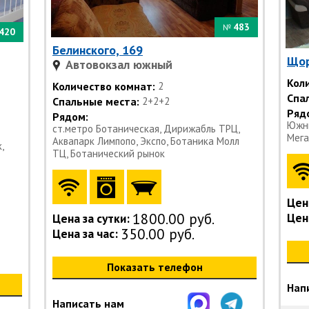
483
№
420
Белинского, 169
Щор
Автовокзал южный
Кол
Количество комнат:
2
Спа
Спальные места:
2+2+2
Ряд
Рядом:
Южны
ст.метро Ботаническая, Дирижабль ТРЦ,
Мега
Аквапарк Лимпопо, Экспо, Ботаника Молл
,
ТЦ, Ботанический рынок
Цена
1800.00 руб.
Цена
Цена за сутки:
350.00 руб.
Цена за час:
Показать телефон
Нап
Написать нам