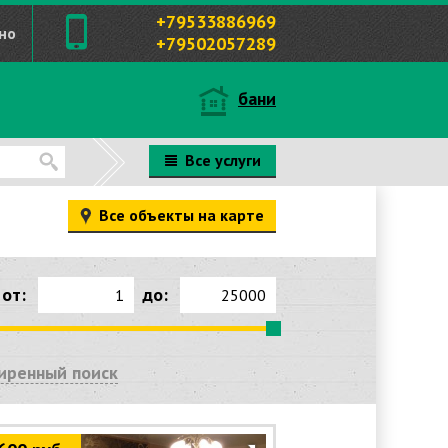
+79533886969
но
+79502057289
бани
Все услуги
Все объекты на карте
от:
до:
иренный поиск