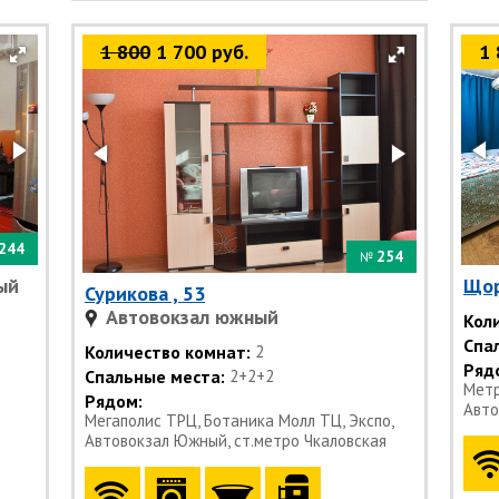
1 800
1 700 руб.
1 
244
254
№
ый
Щор
Сурикова , 53
Автовокзал южный
Кол
Спа
Количество комнат:
2
Ряд
Спальные места:
2+2+2
Метр
Рядом:
Авто
Мегаполис ТРЦ, Ботаника Молл ТЦ, Экспо,
Автовокзал Южный, ст.метро Чкаловская