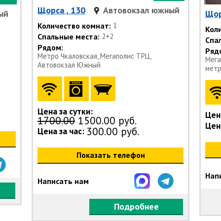
Щорса , 130
Автовокзал южный
ый
Щор
Количество комнат:
1
Кол
Спальные места:
2+2
Спа
Рядом:
Ряд
Метро Чкаловская, Мегаполис ТРЦ,
Мега
Автовокзал Южный
метр
Цена за сутки:
Цена
1700.00
1500.00 руб.
Цена
300.00 руб.
Цена за час:
Показать телефон
Нап
Написать нам
Подробнее