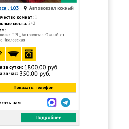
са , 103
Автовокзал южный
ичество комнат:
1
льные места:
2+2
ом:
полис ТРЦ, Автовокзал Южный, ст.
о Чкаловская
1800.00 руб.
 за сутки:
350.00 руб.
 за час:
Показать телефон
исать нам
Подробнее