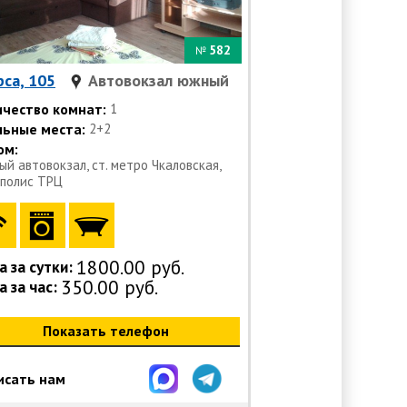
582
№
са, 105
Автовокзал южный
ичество комнат:
1
льные места:
2+2
ом:
й автовокзал, ст. метро Чкаловская,
полис ТРЦ
1800.00 руб.
 за сутки:
350.00 руб.
 за час:
Показать телефон
исать нам