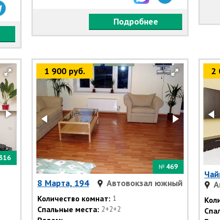
Подробнее
1 900 руб.
2 
316
469
№
Чай
8 Марта, 194
Автовокзал южный
А
Количество комнат:
1
Кол
Спальные места:
2+2+2
Спа