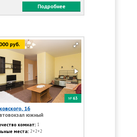
Подробнее
000 руб.
63
№
ковского, 16
втовокзал южный
ичество комнат:
1
льные места:
2+2+2