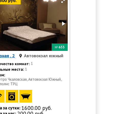
600 руб.
653
№
зная , 2
Автовокзал южный
ичество комнат:
1
льные места:
1
ом:
етро Чкаловская, Автовокзал Южный,
полис ТРЦ
1600.00 руб.
 за сутки:
200.00 руб.
 за час: