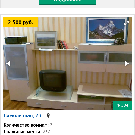
2 500 руб.
584
№
Самолетная, 23
Количество комнат:
2
Спальные места:
2+2