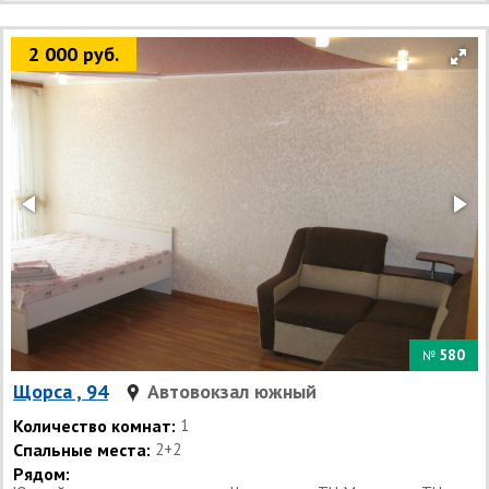
2 000 руб.
580
№
Щорса , 94
Автовокзал южный
Количество комнат:
1
Спальные места:
2+2
Рядом: