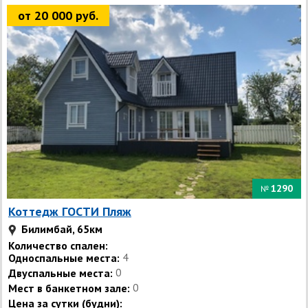
от 20 000 руб.
1290
№
Коттедж ГОСТИ Пляж
Билимбай, 65км
Количество спален:
Односпальные места:
4
Двуспальные места:
0
Мест в банкетном зале:
0
Цена за сутки (будни):