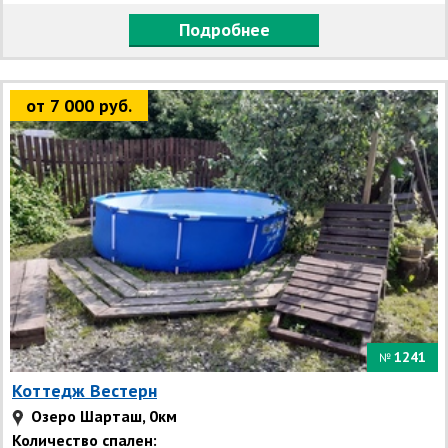
Подробнее
от 7 000 руб.
1241
№
Коттедж Вестерн
Озеро Шарташ, 0км
Количество спален: