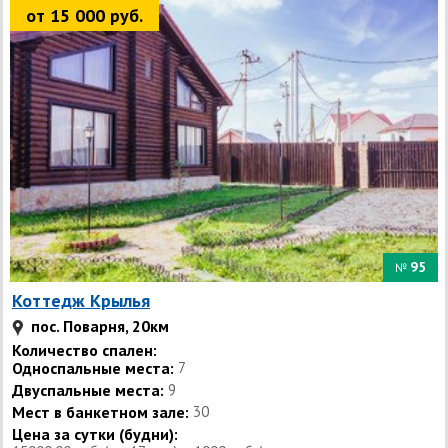
от 15 000 руб.
95
№
Коттедж Крылья
пос. Поварня, 20км
Количество спален:
Односпальные места:
7
Двуспальные места:
9
Мест в банкетном зале:
30
Цена за сутки (будни):