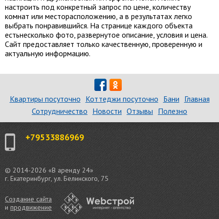
настроить под конкретный запрос по цене, количеству
комнат или месторасположению, а в результатах легко
выбрать понравившийся. На странице каждого объекта
естьнесколько фото, развернутое описание, условия и цена.
Сайт предоставляет только качественную, проверенную и
актуальную информацию.
Квартиры посуточно
Коттеджи посуточно
Бани
Главная
Сотрудничество
Новости
Отзывы
Полезно
+79533886969
© 2014-2026 «В аренду 24»
г. Екатеринбург, ул. Белинского, 75
Создание сайта
и
продвижение