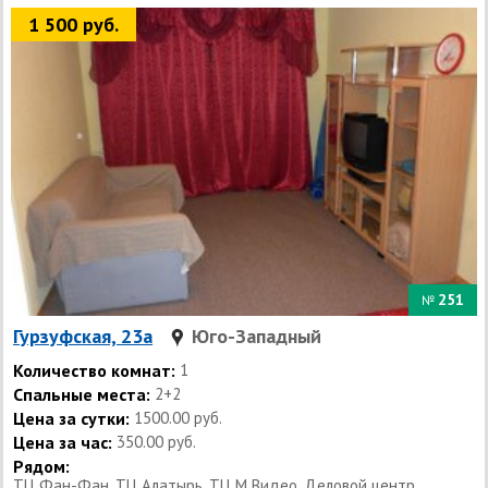
1 500 руб.
251
№
Гурзуфская, 23а
Юго-Западный
Количество комнат:
1
Спальные места:
2+2
Цена за сутки:
1500.00 руб.
Цена за час:
350.00 руб.
Рядом:
ТЦ Фан-Фан, ТЦ Алатырь, ТЦ М Видео, Деловой центр