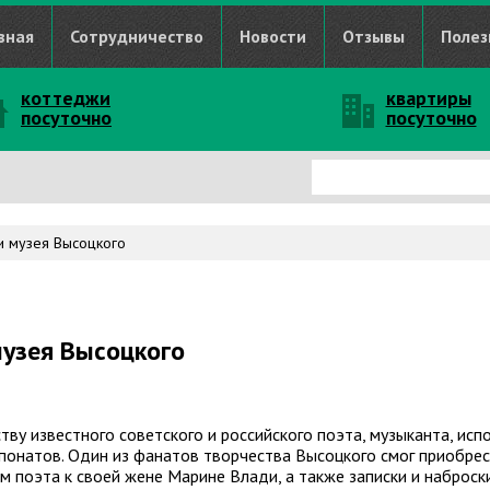
вная
Сотрудничество
Новости
Отзывы
Полез
коттеджи
квартиры
посуточно
посуточно
и музея Высоцкого
музея Высоцкого
ву известного советского и российского поэта, музыканта, исп
понатов. Один из фанатов творчества Высоцкого смог приобрес
 поэта к своей жене Марине Влади, а также записки и наброск