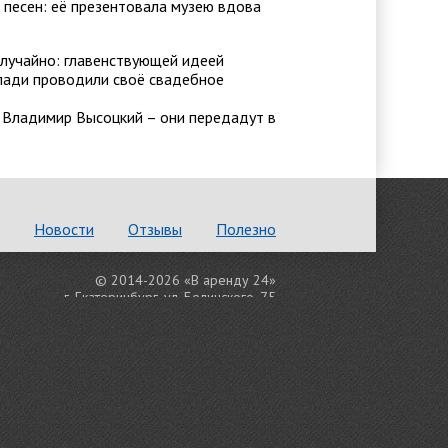
 песен: её презентовала музею вдова
случайно: главенствующей идеей
Влади проводили своё свадебное
 Владимир Высоцкий – они передадут в
Новости
Отзывы
Полезно
© 2014-2026 «В аренду 24»
г. Екатеринбург, ул. Белинского, 75