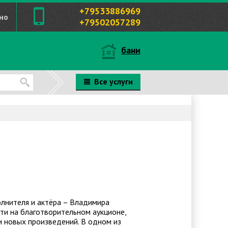
+79533886969
но
+79502057289
бани
Все услуги
олнителя и актёра – Владимира
ти на благотворительном аукционе,
и новых произведений. В одном из