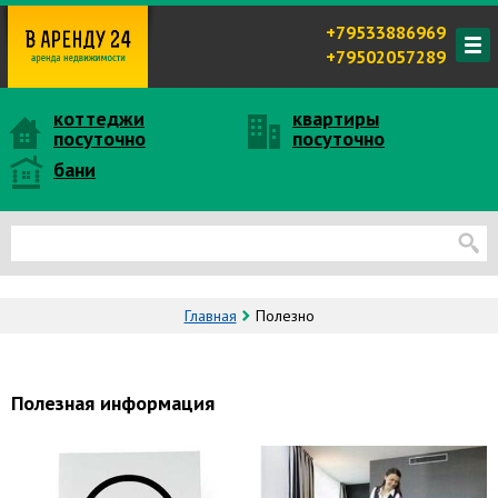
+79533886969
+79502057289
коттеджи
квартиры
посуточно
посуточно
бани
Главная
Полезно
Полезная информация