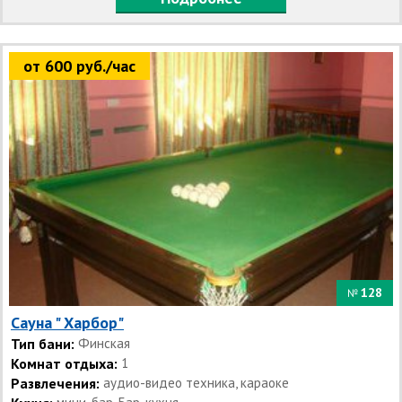
от 600 руб./час
128
№
Сауна " Харбор"
Тип бани:
Финская
Комнат отдыха:
1
Развлечения:
аудио-видео техника, караоке