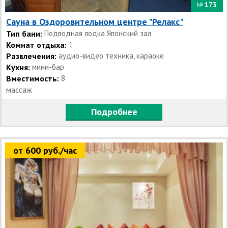
173
№
Сауна в Оздоровительном центре "Релакс"
Тип бани:
Подводная лодка Японский зал
Комнат отдыха:
1
Развлечения:
аудио-видео техника, караоке
Кухня:
мини-бар
Вместимость:
8
массаж
Подробнее
от 600 руб./час