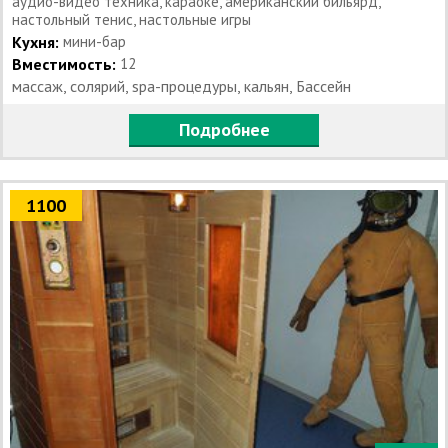
аудио-видео техника, караоке, американский бильярд,
настольный тенис, настольные игры
Кухня:
мини-бар
Вместимость:
12
массаж, солярий, spa-процедуры, кальян, Бассейн
Подробнее
1100