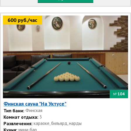
600 руб./час
104
№
Финская сауна "На Уктусе"
Тип бани:
Финская
Комнат отдыха:
3
Развлечения:
караоке, бильярд, нарды
Кухня:
мини-бар