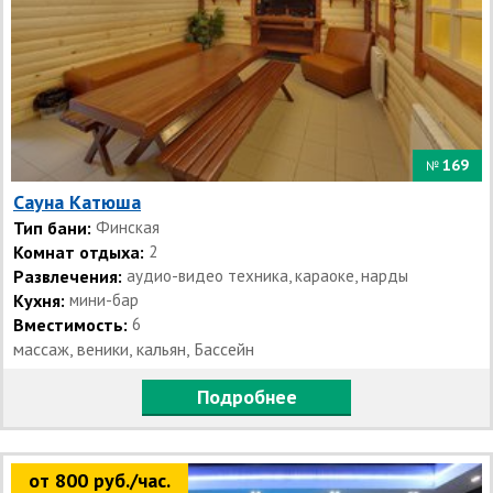
169
№
Сауна Катюша
Тип бани:
Финская
Комнат отдыха:
2
Развлечения:
аудио-видео техника, караоке, нарды
Кухня:
мини-бар
Вместимость:
6
массаж, веники, кальян, Бассейн
Подробнее
от 800 руб./час.