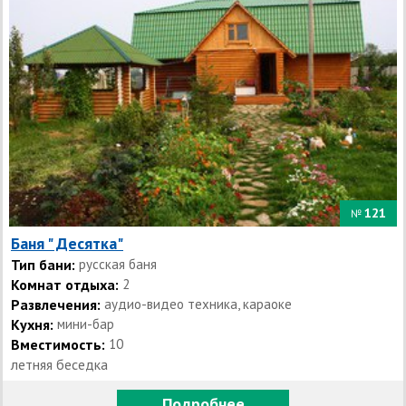
121
№
Баня " Десятка"
Тип бани:
русская баня
Комнат отдыха:
2
Развлечения:
аудио-видео техника, караоке
Кухня:
мини-бар
Вместимость:
10
летняя беседка
Подробнее