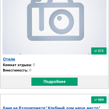
573
№
Отели
Комнат отдыха:
0
Вместимость:
0
Подробнее
909
№
Баня на Вторчермете" Клубный дом наше место"