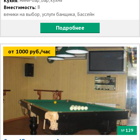
Кухня:
мини-бар, Бар, кухня
Вместимость:
8
веники на выбор, услуги банщика, Бассейн
Подробнее
от 1000 руб./час
129
№