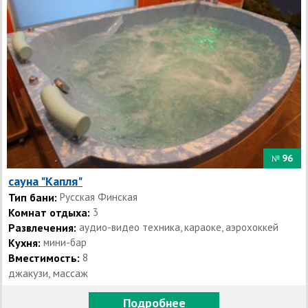
96
№
сауна "Капля"
Тип бани:
Русская Финская
Комнат отдыха:
3
Развлечения:
аудио-видео техника, караоке, аэрохоккей
Кухня:
мини-бар
Вместимость:
8
джакузи, массаж
Подробнее